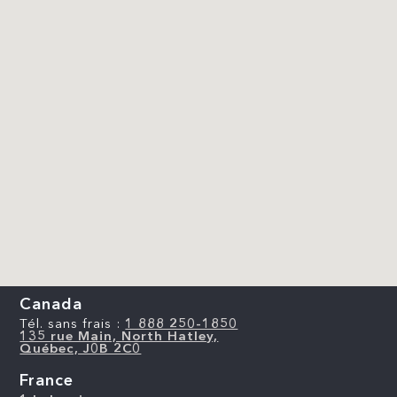
Canada
Tél. sans frais :
1 888 250-1850
135 rue Main, North Hatley,
Québec, J0B 2C0
France