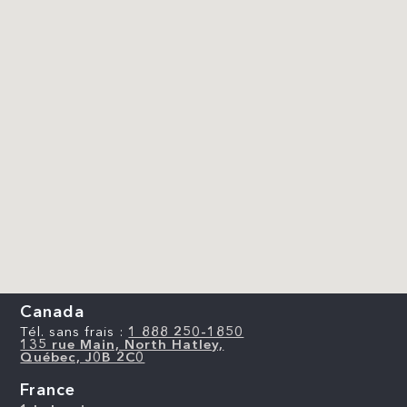
Canada
Tél. sans frais :
1 888 250-1850
135 rue Main, North Hatley,
Québec, J0B 2C0
France