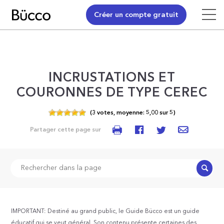
Créer un compte gratuit
INCRUSTATIONS ET
COURONNES DE TYPE CEREC
(
3
votes,
moyenne:
5,00
sur
5)
Partager cette page sur
Recher
IMPORTANT: Destiné au grand public, le Guide Bücco est un guide
éducatif qui se veut général. Son contenu présente certaines des