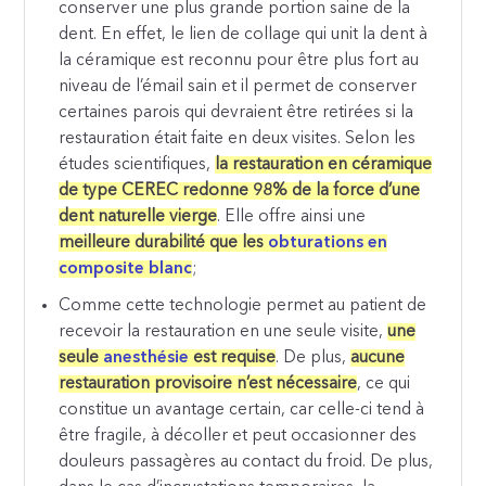
conserver une plus grande portion saine de la
dent. En effet, le lien de collage qui unit la dent à
la céramique est reconnu pour être plus fort au
niveau de l’émail sain et il permet de conserver
certaines parois qui devraient être retirées si la
restauration était faite en deux visites. Selon les
études scientifiques,
la restauration en céramique
de type CEREC redonne 98% de la force d’une
dent naturelle vierge
. Elle offre ainsi une
meilleure durabilité que les
obturations en
composite blanc
;
Comme cette technologie permet au patient de
recevoir la restauration en une seule visite,
une
seule
anesthésie
est requise
. De plus,
aucune
restauration provisoire n’est nécessaire
, ce qui
constitue un avantage certain, car celle-ci tend à
être fragile, à décoller et peut occasionner des
douleurs passagères au contact du froid. De plus,