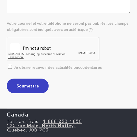
Votre courriel et votre téléphone ne seront pas publiés. Les champs
obligatoires sont indiqués avec un astérisque (*).
Je désire recevoir des actualités buccodentaires
Canada
Tél. sans frais :
1 888 250-1850
135 rue Main, North Hatley,
Québec, J0B 2C0