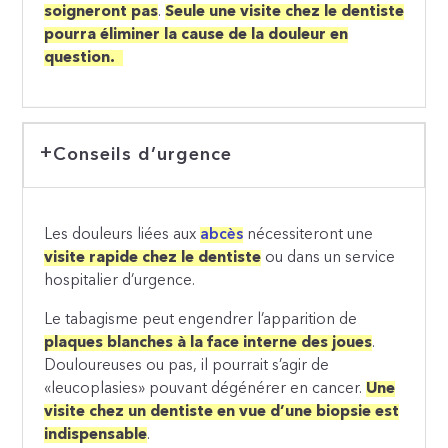
soigneront pas
.
Seule une visite chez le dentiste
pourra éliminer la cause de la douleur en
question.
Conseils d’urgence
Les douleurs liées aux
abcès
nécessiteront une
visite rapide chez le dentiste
ou dans un service
hospitalier d’urgence.
Le tabagisme peut engendrer l’apparition de
plaques blanches à la face interne des joues
.
Douloureuses ou pas, il pourrait s’agir de
«leucoplasies» pouvant dégénérer en cancer.
Une
visite chez un dentiste en vue d’une biopsie est
indispensable
.