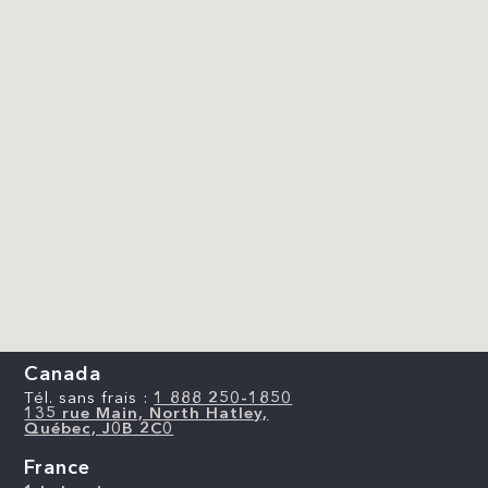
Canada
Tél. sans frais :
1 888 250-1850
135 rue Main, North Hatley,
Québec, J0B 2C0
France