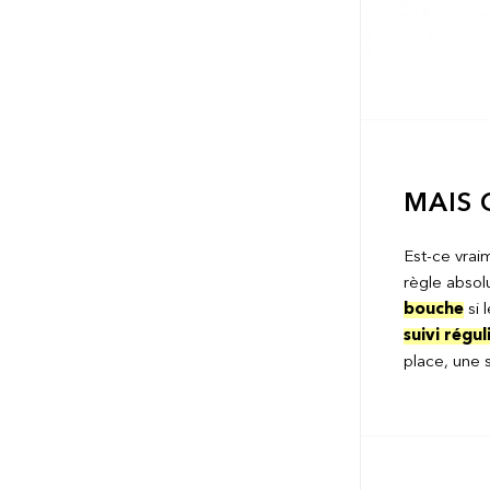
MAIS 
Est-ce vrai
règle absolu
bouche
si 
suivi régu
place, une 