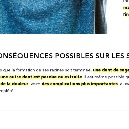
mê
ma
l’
i
ONSÉQUENCES POSSIBLES SUR LES
que la formation de ses racines soit terminée,
une dent de sage
i une autre dent est perdue ou extraite
. Il est même possible 
t
de la douleur
, voire
des complications plus importantes
, à u
mplété.