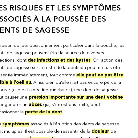
ES RISQUES ET LES SYMPTÔMES
SSOCIÉS À LA POUSSÉE DES
ENTS DE SAGESSE
raison de leur positionnement particulier dans la bouche, les
nts de sagesse peuvent être la source de diverses
fections, dont
des infections et des kystes
. Or l’action des
ts de sagesse sur le reste de la dentition peut ne pas être
ssentie immédiatement, tout comme
elle peut ne pas être
ible à l’oeil nu
. Ainsi, bien qu’elle n’ait pas encore percé la
cive (elle est alors dite « incluse »), une dent de sagesse
ut causer une
pression importante sur une dent voisine
engendrer un
abcès
qui, s’il n’est pas traité, peut
casionner la
perte de la dent
.
s
symptômes
associés à l’éruption des dents de sagesse
t multiples. Il est possible de ressentir de la
douleur
de