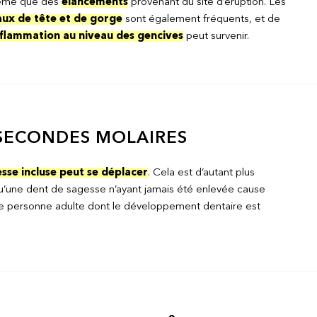
me que des
élancements
provenant du site d’éruption. Les
ux de tête et de gorge
sont également fréquents, et de
nflammation au niveau des gencives
peut survenir.
 SECONDES MOLAIRES
sse incluse peut se déplacer
. Cela est d’autant plus
qu’une dent de sagesse n’ayant jamais été enlevée cause
ne personne adulte dont le développement dentaire est