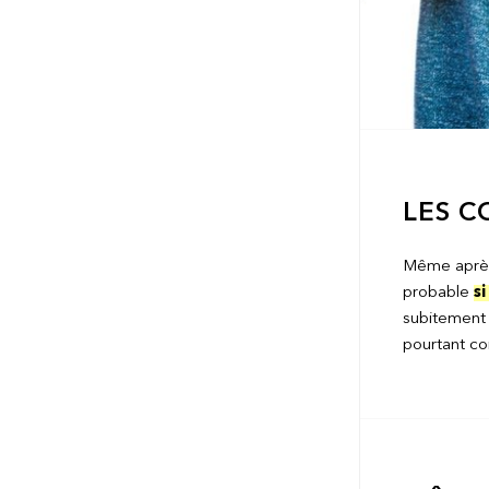
LES C
Même après 
probable
s
subitemen
pourtant co