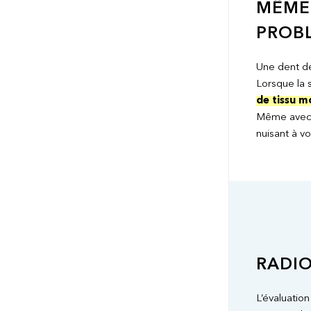
MÊME 
PROB
Une dent de
Lorsque la 
de tissu 
Même avec d
nuisant à vo
RADI
L’évaluatio