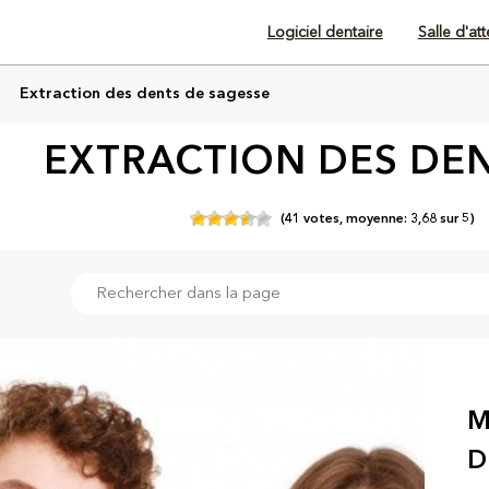
Logiciel dentaire
Salle d'at
Extraction des dents de sagesse
EXTRACTION DES DEN
(
41
votes,
moyenne:
3,68
sur
5)
M
D