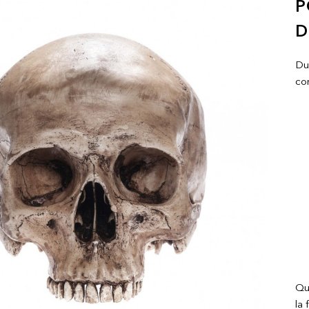
P
D
Du 
co
Quo
la