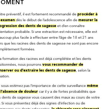
OMENT
titre préventif, il est fortement recommandé de
procéder à
 examen
dès le début de l’adolescence afin de
mesurer la
ogression des dents de sagesse
et d’en connaître
rientation probable. Si une extraction est nécessaire, elle est
ucoup plus facile à effectuer entre l’âge de 18 et 21 ans
ors que les racines des dents de sagesse ne sont pas encore
mplètement formées.
la formation des racines est déjà complétée et les dents
sitionnées, nous pourrons
vous recommander de
nserver ou d’extraire les dents de sagesse
, selon la
uation.
 sous-estimez pas l’importance de cette surveillance
même
 l’absence de douleur
car il y a de fortes probabilités que
s dents de sagesse vous causent des maux au cours de votre
. Si vous présentez déjà des signes d’infection ou de