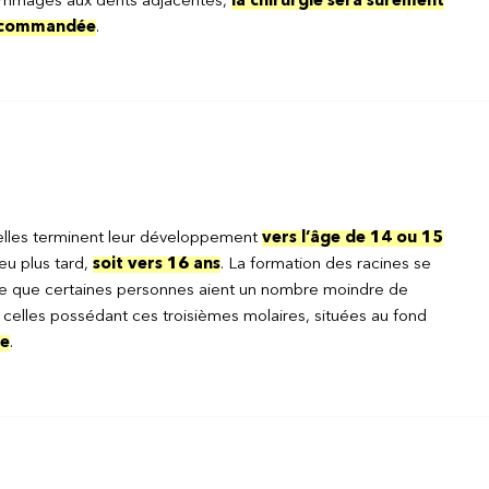
mmages aux dents adjacentes,
la chirurgie sera sûrement
commandée
.
elles terminent leur développement
vers l’âge de 14 ou 15
eu plus tard,
soit vers 16 ans
. La formation des racines se
ible que certaines personnes aient un nombre moindre de
t celles possédant ces troisièmes molaires, situées au fond
re
.