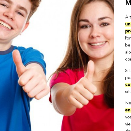
M
À 
un
pr
l’o
bea
al
co
Si 
po
co
sit
Ne
en
vo
vie