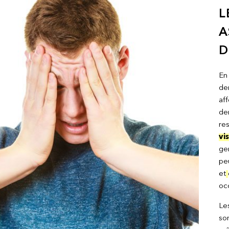
L
A
D
En 
de
af
den
re
vis
gen
pe
et
oc
Le
son