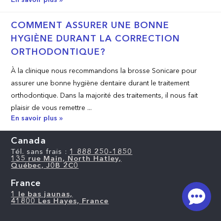
COMMENT ASSURER UNE BONNE
HYGIÈNE DURANT LA CORRECTION
ORTHODONTIQUE?
À la clinique nous recommandons la brosse Sonicare pour
assurer une bonne hygiène dentaire durant le traitement
orthodontique. Dans la majorité des traitements, il nous fait
plaisir de vous remettre ...
En savoir plus »
Canada
Tél. sans frais :
1 888 250-1850
135 rue Main, North Hatley,
Québec, J0B 2C0
France
1 le bas jaunas,
41800 Les Hayes, France