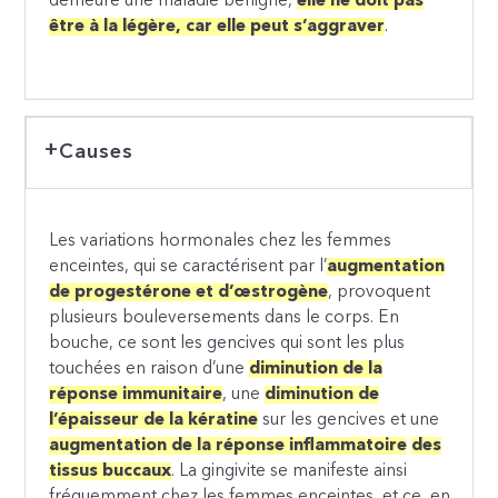
demeure une maladie bénigne,
elle ne doit pas
être à la légère, car elle peut s’aggraver
.
Causes
Les variations hormonales chez les femmes
enceintes, qui se caractérisent par l’
augmentation
de progestérone et d’œstrogène
, provoquent
plusieurs bouleversements dans le corps. En
bouche, ce sont les gencives qui sont les plus
touchées en raison d’une
diminution de la
réponse immunitaire
, une
diminution de
l’épaisseur de la kératine
sur les gencives et une
augmentation de la réponse inflammatoire
des
tissus buccaux
. La gingivite se manifeste ainsi
fréquemment chez les femmes enceintes, et ce, en