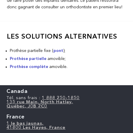
de faire poser des implants dentaires. Le patient ressortira
donc gagnant de consulter un orthodontiste en premier lieu!
LES SOLUTIONS ALTERNATIVES
Prothèse partielle fixe (
pont
);
Prothèse partielle
amovible;
Prothèse complète
amovible.
Canada
Tél. sans frais :
1 888 250-1850
135 rue Main, North Hatley,
Québec, J0B 2C0
France
1 le bas jaunas,
41800 Les Hayes, France