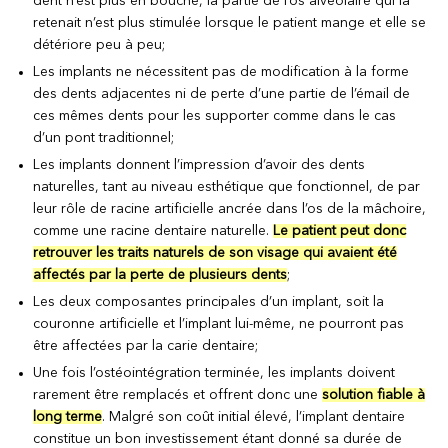
dent n’est plus en bouche, la partie de l’os alvéolaire qui la
retenait n’est plus stimulée lorsque le patient mange et elle se
détériore peu à peu;
Les implants ne nécessitent pas de modification à la forme
des dents adjacentes ni de perte d’une partie de l’émail de
ces mêmes dents pour les supporter comme dans le cas
d’un pont traditionnel;
Les implants donnent l’impression d’avoir des dents
naturelles, tant au niveau esthétique que fonctionnel, de par
leur rôle de racine artificielle ancrée dans l’os de la mâchoire,
comme une racine dentaire naturelle.
Le patient peut donc
retrouver les traits naturels de son visage qui avaient été
affectés par la perte de plusieurs dents
;
Les deux composantes principales d’un implant, soit la
couronne artificielle et l’implant lui-même, ne pourront pas
être affectées par la carie dentaire;
Une fois l’ostéointégration terminée, les implants doivent
rarement être remplacés et offrent donc une
solution fiable à
long terme
. Malgré son coût initial élevé, l’implant dentaire
constitue un bon investissement étant donné sa durée de