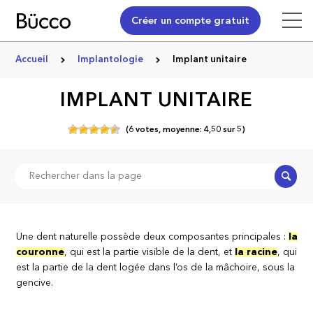
Créer un compte gratuit
Accueil
Implantologie
Implant unitaire
IMPLANT UNITAIRE
(
6
votes,
moyenne:
4,50
sur
5)
Recher
Une dent naturelle possède deux composantes principales :
la
couronne
, qui est la partie visible de la dent, et
la racine
, qui
est la partie de la dent logée dans l’os de la mâchoire, sous la
gencive.