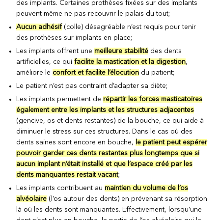
des implants. Certaines prothèses fixées sur des implants
peuvent même ne pas recouvrir le palais du tout;
Aucun adhésif
(colle) désagréable n’est requis pour tenir
des prothèses sur implants en place;
Les implants offrent une
meilleure stabilité
des dents
artificielles, ce qui
facilite la mastication et la digestion
,
améliore le
confort et facilite l’élocution
du patient;
Le patient n’est pas contraint d’adapter sa diète;
Les implants permettent de
répartir les forces masticatoires
également entre les implants et les structures adjacentes
(gencive, os et dents restantes) de la bouche, ce qui aide à
diminuer le stress sur ces structures. Dans le cas où des
dents saines sont encore en bouche,
le patient peut espérer
pouvoir garder ces dents restantes plus longtemps que si
aucun implant n’était installé et que l’espace créé par les
dents manquantes restait vacant
;
Les implants contribuent au
maintien du volume de l’os
alvéolaire
(l’os autour des dents) en prévenant sa résorption
là où les dents sont manquantes. Effectivement, lorsqu’une