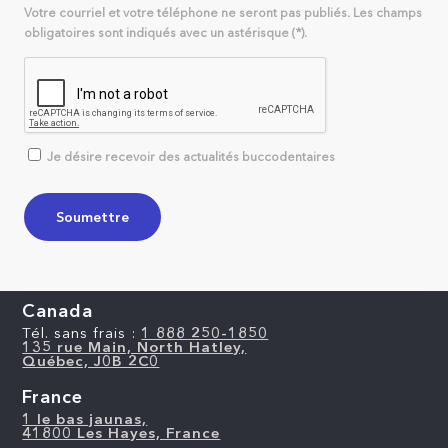
Votre courriel et votre téléphone ne seront pas publiés. Les champs
obligatoires sont indiqués avec un astérisque (*).
Je désire recevoir des actualités buccodentaires
Canada
Tél. sans frais :
1 888 250-1850
135 rue Main, North Hatley,
Québec, J0B 2C0
France
1 le bas jaunas,
41800 Les Hayes, France