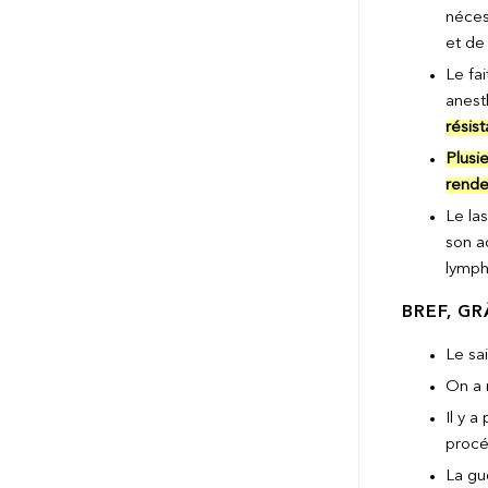
nécess
et de
Le fa
anest
résis
Plusi
rende
Le la
son a
lymph
BREF, G
Le sa
On a 
Il y 
procé
La gu