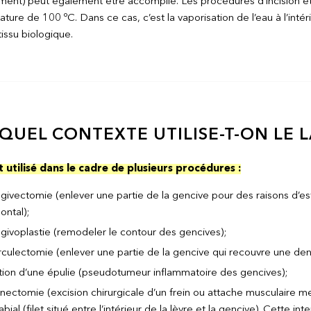
ment) peut également être accomplie. Les procédures d’incision et d
ure de 100 ºC. Dans ce cas, c’est la vaporisation de l’eau à l’intérie
 tissu biologique.
QUEL CONTEXTE UTILISE-T-ON LE L
t utilisé dans le cadre de plusieurs procédures :
ngivectomie (enlever une partie de la gencive pour des raisons d’es
ontal);
ngivoplastie (remodeler le contour des gencives);
rculectomie (enlever une partie de la gencive qui recouvre une dent
ation d’une épulie (pseudotumeur inflammatoire des gencives);
énectomie (excision chirurgicale d’un frein ou attache musculaire me
labial (filet situé entre l’intérieur de la lèvre et la gencive). Cette i