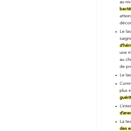
au niv
bacté
attei
décon
Le la
saign
d’hém
une m
au ch
de pr
Le la
Comme
plus 
guérit
L’int
d’ane
La te
des e