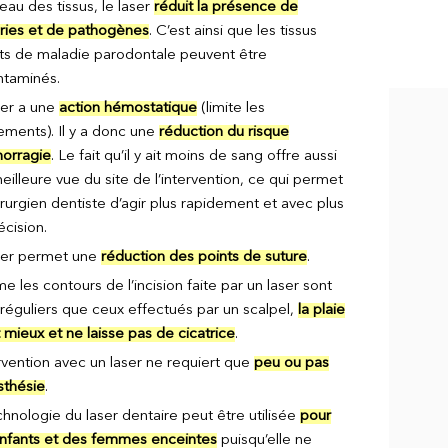
eau des tissus, le laser
réduit la présence de
ries et de pathogènes
. C’est ainsi que les tissus
nts de maladie parodontale peuvent être
taminés.
ser a une
action hémostatique
(limite les
ements). Il y a donc une
réduction du risque
orragie
. Le fait qu’il y ait moins de sang offre aussi
eilleure vue du site de l’intervention, ce qui permet
irurgien dentiste d’agir plus rapidement et avec plus
écision.
ser permet une
réduction des points de suture
.
 les contours de l’incision faite par un laser sont
irréguliers que ceux effectués par un scalpel,
la plaie
 mieux et ne laisse pas de cicatrice
.
ervention avec un laser ne requiert que
peu ou pas
sthésie
.
chnologie du laser dentaire peut être utilisée
pour
nfants et des femmes enceintes
puisqu’elle ne