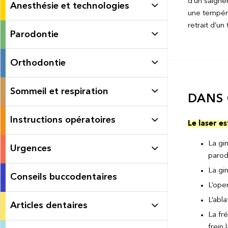
d’un saigne
Anesthésie et technologies
une températ
retrait d’un
Parodontie
Orthodontie
Sommeil et respiration
DANS 
Instructions opératoires
Le laser es
La gi
Urgences
parod
La gi
Conseils buccodentaires
L’ope
L’abl
Articles dentaires
La fr
frein 