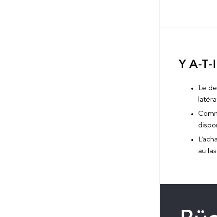
Y A-T
Le de
latéra
Comme
dispo
L’ach
au las