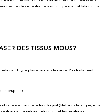
’excision de tissus mous, pour leur part, sont réalisées à
ur des cellules et entre celles-ci qui permet l’ablation ou le
ASER DES TISSUS MOUS?
thétique, d’hyperplasie ou dans le cadre d’un traitement
 en éruption);
mbraneuse comme le frein lingual (filet sous la langue) et le
ntervention peut améliorer l’élocution et les habitudes