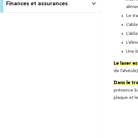
Finances et assurances
alimen
Le tra
L’abl
L’abla
L’élim
Une bi
Le laser e
de l’alvéole
Dans le tr
présence b
plaque et l