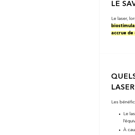
LE SA
Le laser, lo
biostimula
accrue de 
QUELS
LASER
Les bénéfic
Le la
l’équi
À cau