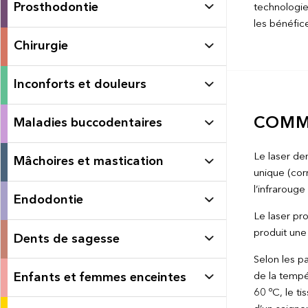
Prosthodontie
technologie
les bénéfic
Chirurgie
Inconforts et douleurs
COMME
Maladies buccodentaires
Le laser de
Mâchoires et mastication
unique (corr
l’infrarouge 
Endodontie
Le laser pr
produit une 
Dents de sagesse
Selon les pa
Enfants et femmes enceintes
de la tempé
60 ºC, le t