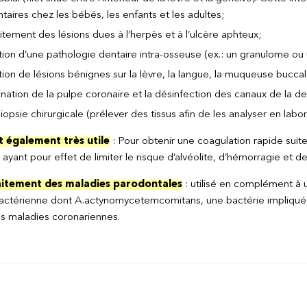
taires chez les bébés, les enfants et les adultes;
itement des lésions dues à l’herpès et à l’ulcère aphteux;
ation d’une pathologie dentaire intra-osseuse (ex.: un granulome ou
tion de lésions bénignes sur la lèvre, la langue, la muqueuse buccal
ination de la pulpe coronaire et la désinfection des canaux de la de
opsie chirurgicale (prélever des tissus afin de les analyser en labor
st également très utile
: Pour obtenir une coagulation rapide suite 
) ayant pour effet de limiter le risque d’alvéolite, d’hémorragie et 
aitement des maladies parodontales
: utilisé en complément à un
actérienne dont A.actynomycetemcomitans, une bactérie impliqué
es maladies coronariennes.