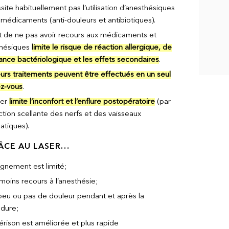
ite habituellement pas l’utilisation d’anesthésiques
 médicaments (anti-douleurs et antibiotiques).
it de ne pas avoir recours aux médicaments et
hésiques
limite le risque de réaction allergique, de
tance bactériologique et les effets secondaires
.
eurs traitements peuvent être effectués en un seul
z-vous
.
ser
limite l’inconfort et l’enflure postopératoire
(par
ction scellante des nerfs et des vaisseaux
atiques).
RÂCE AU LASER…
ignement est limité;
moins recours à l’anesthésie;
a peu ou pas de douleur pendant et après la
dure;
érison est améliorée et plus rapide