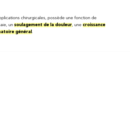
s applications chirurgicales, possède une fonction de
laie, un
soulagement de la douleur
, une
croissance
matoire général
.