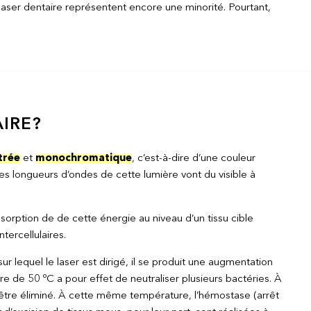
 laser dentaire représentent encore une minorité. Pourtant,
IRE?
trée
et
monochromatique
, c’est-à-dire d’une couleur
les longueurs d’ondes de cette lumière vont du visible à
sorption de de cette énergie au niveau d’un tissu cible
tercellulaires.
sur lequel le laser est dirigé, il se produit une augmentation
 de 50 ºC a pour effet de neutraliser plusieurs bactéries. À
être éliminé. À cette même température, l’hémostase (arrêt