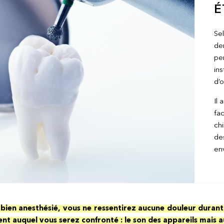
É
Sel
den
per
ins
d’o
Il 
fac
chi
des
env
 bien anesthésié, vous ne ressentirez aucune douleur durant 
t auquel vous serez confronté : le son des appareils mais au