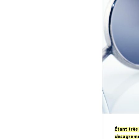
Étant très
désagrémen