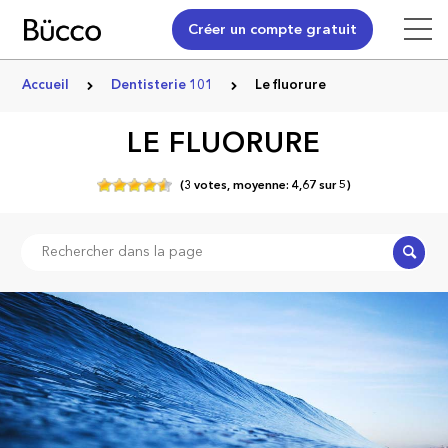
Créer un compte gratuit
Accueil
Dentisterie 101
Le fluorure
LE FLUORURE
(
3
votes,
moyenne:
4,67
sur
5)
Recher