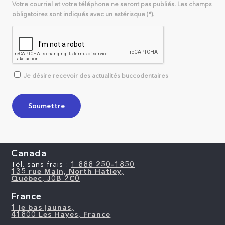
Votre courriel et votre téléphone ne seront pas publiés. Les champs
obligatoires sont indiqués avec un astérisque (*).
Je désire recevoir des actualités buccodentaires
Canada
Tél. sans frais :
1 888 250-1850
135 rue Main, North Hatley,
Québec, J0B 2C0
France
1 le bas jaunas,
41800 Les Hayes, France