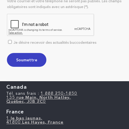
Votre courriel et votre téléphone ne seront pas publiés. Les champs
obligatoires sont indiqués avec un astérisque (*).
Je désire recevoir des actualités buccodentaires
Canada
Tél. sans frais :
1 888 250-1850
135 rue Main, North Hatley,
Québec, J0B 2C0
France
1 le bas jaunas,
41800 Les Hayes, France