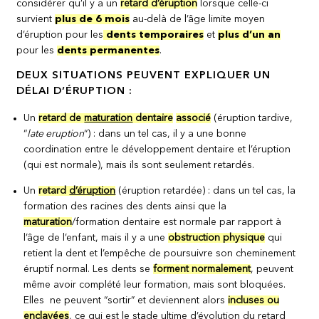
considérer qu’il y a un
retard d’éruption
lorsque celle-ci
survient
plus de 6 mois
au-delà de l’âge limite moyen
d’éruption pour les
dents temporaires
et
plus d’un an
pour les
dents permanentes
.
DEUX SITUATIONS PEUVENT EXPLIQUER UN
DÉLAI D’ÉRUPTION :
Un
retard de
maturation
dentaire
associé
(éruption tardive,
“
late eruption
“) : dans un tel cas, il y a une bonne
coordination entre le développement dentaire et l’éruption
(qui est normale), mais ils sont seulement retardés.
Un
retard
d’éruption
(éruption retardée) : dans un tel cas, la
formation des racines des dents ainsi que la
maturation
/formation dentaire est normale par rapport à
l’âge de l’enfant, mais il y a une
obstruction physique
qui
retient la dent et l’empêche de poursuivre son cheminement
éruptif normal. Les dents se
forment normalement
, peuvent
même avoir complété leur formation, mais sont bloquées.
Elles ne peuvent “sortir” et deviennent alors
incluses ou
enclavées
, ce qui est le stade ultime d’évolution du retard