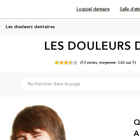
Logiciel dentaire
Salle d'at
Les douleurs dentaires
LES DOULEURS 
(
53
votes,
moyenne:
3,42
sur
5)
Q
A