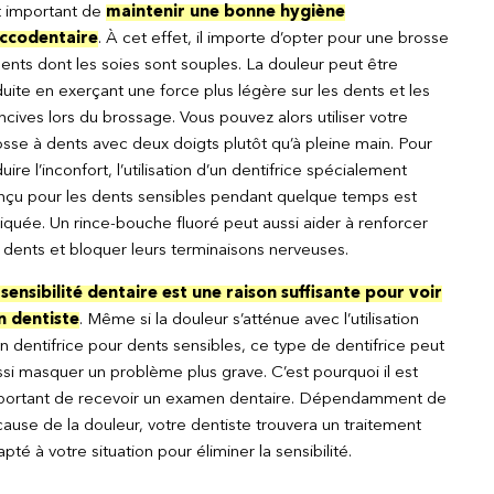
t important de
maintenir une bonne hygiène
ccodentaire
. À cet effet, il importe d’opter pour une brosse
ents dont les soies sont souples. La douleur peut être
uite en exerçant une force plus légère sur les dents et les
cives lors du brossage. Vous pouvez alors utiliser votre
sse à dents avec deux doigts plutôt qu’à pleine main. Pour
uire l’inconfort, l’utilisation d’un dentifrice spécialement
nçu pour les dents sensibles pendant quelque temps est
iquée. Un rince-bouche fluoré peut aussi aider à renforcer
 dents et bloquer leurs terminaisons nerveuses.
 sensibilité dentaire est une raison suffisante pour voir
n dentiste
. Même si la douleur s’atténue avec l’utilisation
n dentifrice pour dents sensibles, ce type de dentifrice peut
si masquer un problème plus grave. C’est pourquoi il est
portant de recevoir un examen dentaire. Dépendamment de
cause de la douleur, votre dentiste trouvera un traitement
pté à votre situation pour éliminer la sensibilité.