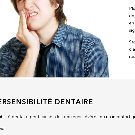
Pl
do
en 
si
Sac
dia
res
ERSENSIBILITÉ DENTAIRE
bilité dentaire peut causer des douleurs sévères ou un inconfort quo
oid