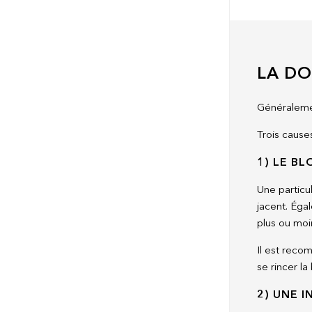
LA DO
Généralemen
Trois causes
1) LE B
Une particu
jacent. Éga
plus ou moin
Il est reco
se rincer l
2) UNE 