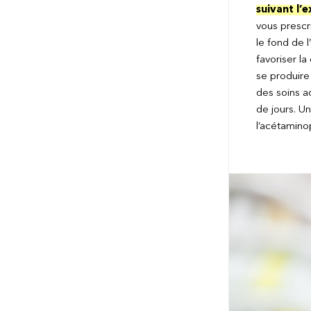
suivant l’
vous prescri
le fond de l
favoriser l
se produire 
des soins a
de jours. U
l’acétamino