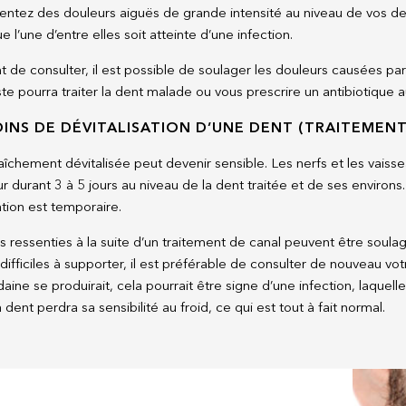
sentez des douleurs aiguës de grande intensité au niveau de vos den
 l’une d’entre elles soit atteinte d’une infection.
t de consulter, il est possible de soulager les douleurs causées p
te pourra traiter la dent malade ou vous prescrire un antibiotique a
SOINS DE DÉVITALISATION D’UNE DENT (TRAITEMEN
aîchement dévitalisée peut devenir sensible. Les nerfs et les vaisse
ur durant 3 à 5 jours au niveau de la dent traitée et de ses environ
ation est temporaire.
s ressenties à la suite d’un traitement de canal peuvent être soula
ifficiles à supporter, il est préférable de consulter de nouveau vot
aine se produirait, cela pourrait être signe d’une infection, laquel
 dent perdra sa sensibilité au froid, ce qui est tout à fait normal.