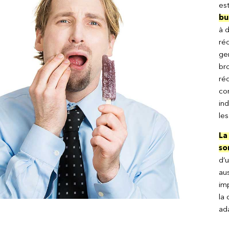
es
bu
à d
réd
gen
bro
réd
co
ind
les
La
so
d’u
aus
im
la 
ada