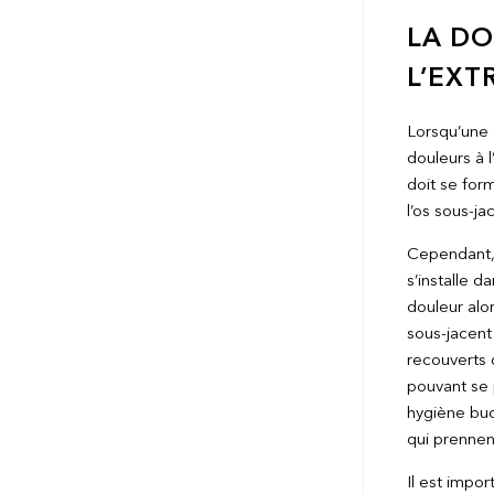
LA DO
L’EXT
Lorsqu’une d
douleurs à l
doit se form
l’os sous-ja
Cependant, 
s’installe da
douleur alor
sous-jacent
recouverts d
pouvant se 
hygiène buc
qui prennen
Il est impo