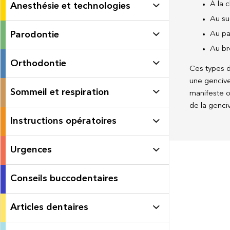
À la c
Anesthésie et technologies
Au su
Parodontie
Au pa
Au br
Orthodontie
Ces types d
une gencive
Sommeil et respiration
manifeste oc
de la genciv
Instructions opératoires
Urgences
Conseils buccodentaires
Articles dentaires