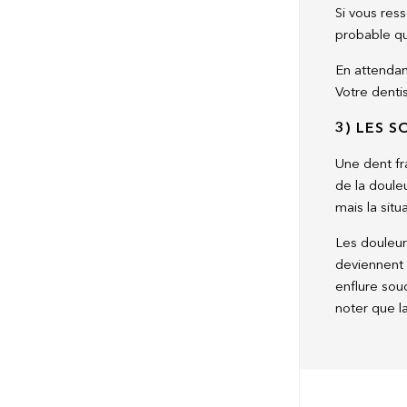
Si vous res
probable que
En attendan
Votre dentis
3) LES 
Une dent fr
de la doule
mais la situ
Les douleur
deviennent d
enflure soud
noter que la