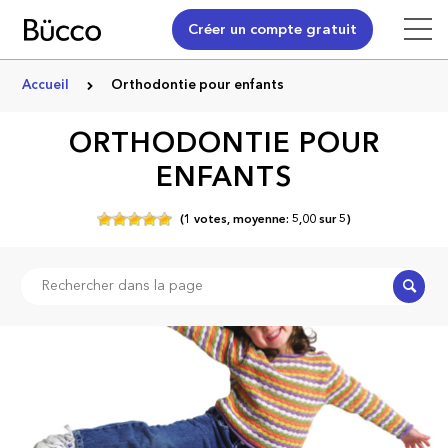
Créer un compte gratuit
Accueil
Orthodontie pour enfants
ORTHODONTIE POUR
ENFANTS
(
1
votes,
moyenne:
5,00
sur
5)
Recher