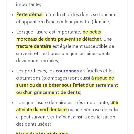
importante;
Perte d’émail
à l’endroit où les dents se touchent
et apparition d’une couleur jaunâtre (dentine);
Lorsque l’usure est importante,
de petits
morceaux de dents peuvent se détacher
. Une
fracture dentaire
est également susceptible de
survenir et il est possible que certaines dents
deviennent mobiles;
Les prothèses, les
couronnes
artificielles et les
obturations (plombages) sont aussi
à risque de
s’user ou de se briser sous l’effet d’un
serrement
ou d’un grincement de dents
;
Lorsque l’usure dentaire est très importante,
une
atteinte du nerf dentaire
ou une nécrose de celui-
ci peut survenir, entraînant ainsi la dévitalisation
des dents usées;