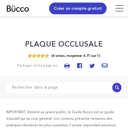
Créer un compte gratuit
PLAQUE OCCLUSALE
(
4
votes,
moyenne:
4,75
sur
5)
Partager cette page sur
Recher
IMPORTANT: Destiné au grand public, le Guide Bücco est un guide
éducatif qui se veut général. Son contenu présente certaines des
pratiques dentaires les plus courantes. Il existe cependant plusieurs