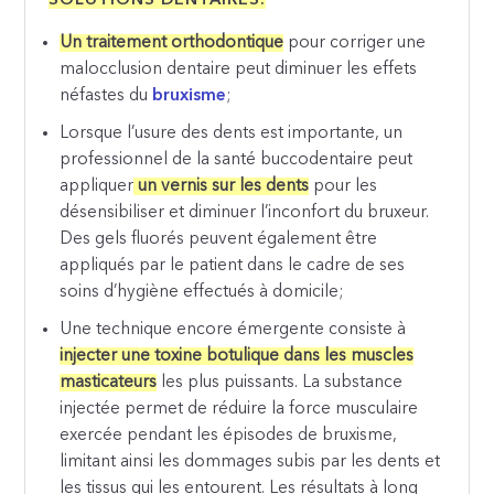
SOLUTIONS DENTAIRES:
Un traitement orthodontique
pour corriger une
malocclusion dentaire peut diminuer les effets
néfastes du
bruxisme
;
Lorsque l’usure des dents est importante, un
professionnel de la santé buccodentaire peut
appliquer
un vernis sur les dents
pour les
désensibiliser et diminuer l’inconfort du bruxeur.
Des gels fluorés peuvent également être
appliqués par le patient dans le cadre de ses
soins d’hygiène effectués à domicile;
Une technique encore émergente consiste à
injecter une toxine botulique dans les muscles
masticateurs
les plus puissants. La substance
injectée permet de réduire la force musculaire
exercée pendant les épisodes de bruxisme,
limitant ainsi les dommages subis par les dents et
les tissus qui les entourent. Les résultats à long