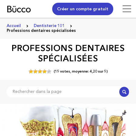
Créer un compte gratuit
Accueil
Dentisterie 101
Professions dentaires spécialisées
PROFESSIONS DENTAIRES
SPÉCIALISÉES
(
15
votes,
moyenne:
4,20
sur
5)
Recher