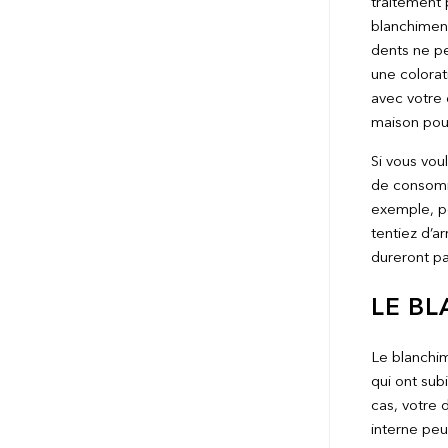
traitement 
blanchiment
dents ne pe
une colorat
avec votre d
maison pour
Si vous vou
de consomme
exemple, pe
tentiez d’a
dureront pa
LE BL
Le blanchim
qui ont sub
cas, votre 
interne peu