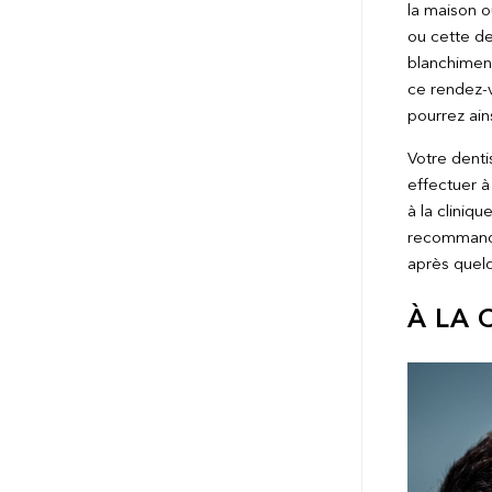
la maison o
ou cette der
blanchiment
ce rendez-v
pourrez ain
Votre denti
effectuer à
à la cliniq
recommanda
après quelq
À LA 