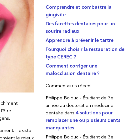
Comprendre et combattre la
gingivite
Des facettes dentaires pour un
sourire radieux
Apprendre à prévenir le tartre
Pourquoi choisir la restauration de
type CEREC ?
Comment corriger une
malocclusion dentaire ?
Commentaires récent
Philippe Bolduc - Étudiant de 3e
nchiment
année au doctorat en médecine
d’être
dentaire
dans
4 solutions pour
gens.
remplacer une ou plusieurs dents
manquantes
ement. Il existe
Philippe Bolduc - Étudiant de 3e
onvient le mieux