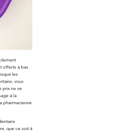
acilement
t offerts à bas
uisque les
ntaire, vous
e prix ne se
sage à la
la pharmacienne
dentaire
e, que ce soit à