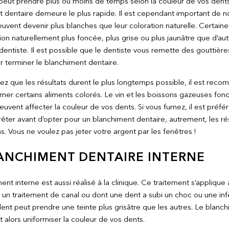
peut prendre plus ou moins de temps selon la couleur de vos dent
 dentaire demeure le plus rapide. Il est cependant important de n
uvent devenir plus blanches que leur coloration naturelle. Certain
ion naturellement plus foncée, plus grise ou plus jaunâtre que d’au
entiste. Il est possible que le dentiste vous remette des gouttières 
 terminer le blanchiment dentaire.
lez que les résultats durent le plus longtemps possible, il est reco
r certains aliments colorés. Le vin et les boissons gazeuses fon
uvent affecter la couleur de vos dents. Si vous fumez, il est préfé
rrêter avant d’opter pour un blanchiment dentaire, autrement, les ré
s. Vous ne voulez pas jeter votre argent par les fenêtres !
ANCHIMENT DENTAIRE INTERNE
ent interne est aussi réalisé à la clinique. Ce traitement s’appliqu
i un traitement de canal ou dont une dent a subi un choc ou une in
dent peut prendre une teinte plus grisâtre que les autres. Le blanc
t alors uniformiser la couleur de vos dents.