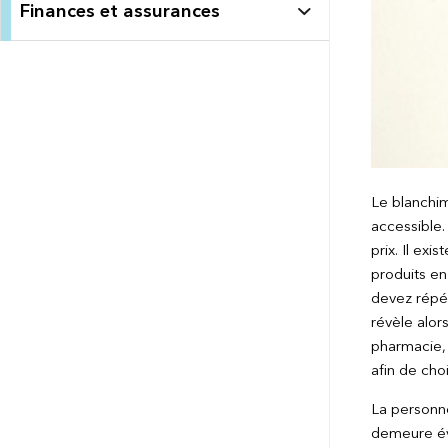
Finances et assurances
Le blanchim
accessible.
prix. Il ex
produits en
devez répét
révèle alor
pharmacie,
afin de choi
La personne
demeure évi