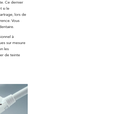
te. Ce dernier
 si le
artrage, lors de
érence. Vous
dentaire.
ionnel à
çues sur mesure
on les
r de teinte