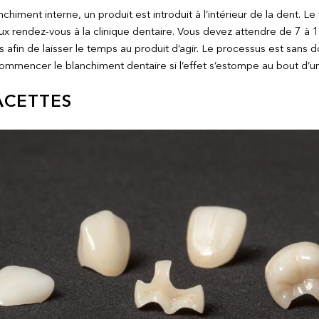
chiment interne, un produit est introduit à l’intérieur de la dent. Le
ux rendez-vous à la clinique dentaire. Vous devez attendre de 7 à 1
 afin de laisser le temps au produit d’agir. Le processus est sans d
mmencer le blanchiment dentaire si l’effet s’estompe au bout d’un
ACETTES