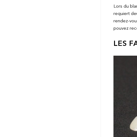
Lors du blan
requiert de
rendez-vous
pouvez reco
LES F