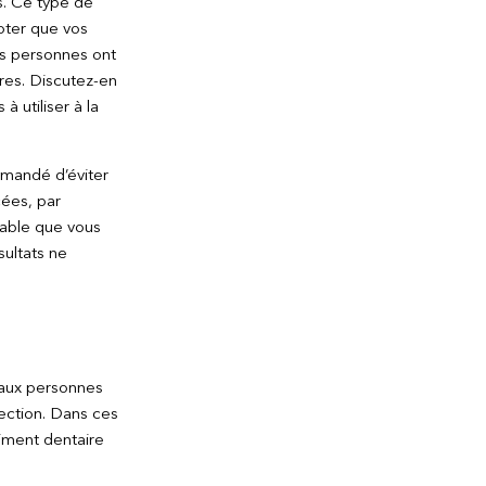
s. Ce type de
oter que vos
es personnes ont
tres. Discutez-en
à utiliser à la
mmandé d’éviter
cées, par
rable que vous
sultats ne
e aux personnes
fection. Dans ces
himent dentaire