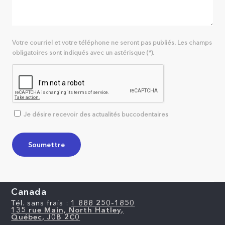
Votre courriel et votre téléphone ne seront pas publiés. Les champs
obligatoires sont indiqués avec un astérisque (*).
Je désire recevoir des actualités buccodentaires
Canada
Tél. sans frais :
1 888 250-1850
135 rue Main, North Hatley,
Québec, J0B 2C0