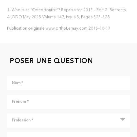
1- Who is an “Orthodontist”? Reprise for 2015 – Rolf G. Behrents
AJODO May 2015 Volume 147, Issue 5, Pages 525–528
Publication originale www.orthoLemay.com 2015-10-17
POSER UNE QUESTION