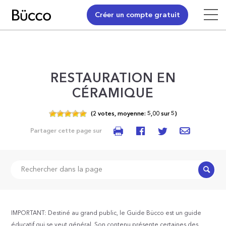
Créer un compte gratuit
RESTAURATION EN
CÉRAMIQUE
(
2
votes,
moyenne:
5,00
sur
5)
Partager cette page sur
Recher
IMPORTANT: Destiné au grand public, le Guide Bücco est un guide
éducatif qui se veut général. Son contenu présente certaines des