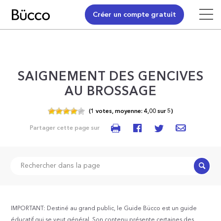
Créer un compte gratuit
SAIGNEMENT DES GENCIVES
AU BROSSAGE
(
1
votes,
moyenne:
4,00
sur
5)
Partager cette page sur
Recher
IMPORTANT: Destiné au grand public, le Guide Bücco est un guide
éducatif qui se veut général. Son contenu présente certaines des