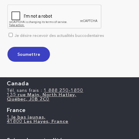
Je désire recevoir des actualités buccodentaires
Canada
Tél. sans frais :
1 888 250-1850
135 rue Main, North Hatley,
Québec, J0B 2C0
France
1 le bas jaunas,
41800 Les Hayes, France