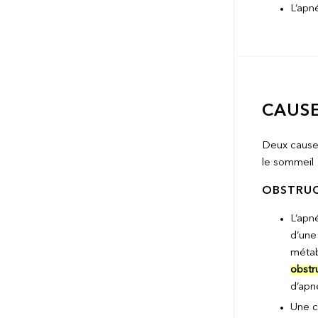
L’apn
CAUS
Deux causes
le sommeil 
OBSTRU
L’apn
d’une
métab
obstr
d’apn
Une c