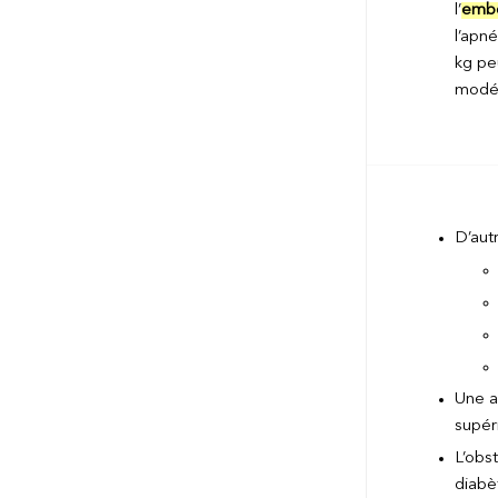
l’
embo
l’apn
kg pe
modér
D’aut
Une a
supér
L’obst
diabè