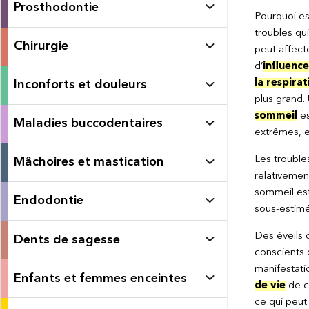
Prosthodontie
Pourquoi est
troubles qu
Chirurgie
peut affect
d’
influence
la respirat
Inconforts et douleurs
plus grand.
sommeil
es
Maladies buccodentaires
extrêmes, e
Les trouble
Mâchoires et mastication
relativemen
sommeil est
Endodontie
sous-estim
Des éveils o
Dents de sagesse
conscients 
manifestatio
Enfants et femmes enceintes
de vie
de c
ce qui peut