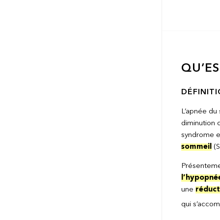
QU’ES
DÉFINIT
L’apnée du 
diminution d
syndrome e
sommeil
(S
Présentemen
l’hypopné
une
réduct
qui s’acco