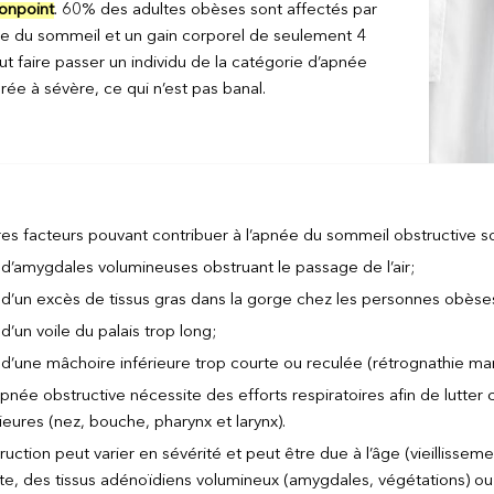
npoint
. 60% des adultes obèses sont affectés par
ée du sommeil et un gain corporel de seulement 4
ut faire passer un individu de la catégorie d’apnée
ée à sévère, ce qui n’est pas banal.
res facteurs pouvant contribuer à l’apnée du sommeil obstructive so
d’amygdales volumineuses obstruant le passage de l’air;
d’un excès de tissus gras dans la gorge chez les personnes obèse
d’un voile du palais trop long;
d’une mâchoire inférieure trop courte ou reculée (rétrognathie man
pnée obstructive nécessite des efforts respiratoires afin de lutter 
ieures (nez, bouche, pharynx et larynx).
ruction peut varier en sévérité et peut être due à l’âge (vieillissem
te, des tissus adénoïdiens volumineux (amygdales, végétations) o