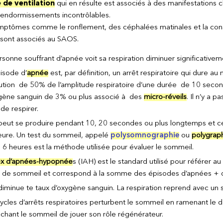
de ventilation
qui en résulte est associés à des manifestations
 endormissements incontrôlables.
mptômes comme le ronflement, des céphalées matinales et la const
 sont associés au SAOS.
rsonne souffrant d’apnée voit sa respiration diminuer significati
isode d’
apnée
est, par définition, un arrêt respiratoire qui dure a
ution de 50% de l’amplitude respiratoire d’une durée de 10 seco
gène sanguin de 3% ou plus associé à des
micro-réveils
. Il n’y a 
de respirer.
peut se produire pendant 10, 20 secondes ou plus longtemps et ces 
eure. Un test du sommeil, appelé
polysomnographie
ou
polygrap
 6 heures est la méthode utilisée pour évaluer le sommeil.
ex d’apnées-hypopnée
s (IAH) est le standard utilisé pour référe
 de sommeil et correspond à la somme des épisodes d’apnées + 
diminue te taux d’oxygène sanguin. La respiration reprend avec un 
ycles d’arrêts respiratoires perturbent le sommeil en ramenant le d
hant le sommeil de jouer son rôle régénérateur.