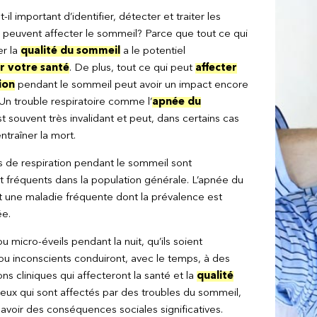
-il important d’identifier, détecter et traiter les
i peuvent affecter le sommeil? Parce que tout ce qui
er la
qualité du sommeil
a le potentiel
r votre santé
. De plus, tout ce qui peut
affecter
ion
pendant le sommeil peut avoir un impact encore
 Un trouble respiratoire comme l’
apnée du
t souvent très invalidant et peut, dans certains cas
ntraîner la mort.
s de respiration pendant le sommeil sont
t fréquents dans la population générale. L’apnée du
 une maladie fréquente dont la prévalence est
ée.
u micro-éveils pendant la nuit, qu’ils soient
ou inconscients conduiront, avec le temps, à des
ns cliniques qui affecteront la santé et la
qualité
eux qui sont affectés par des troubles du sommeil,
 avoir des conséquences sociales significatives.