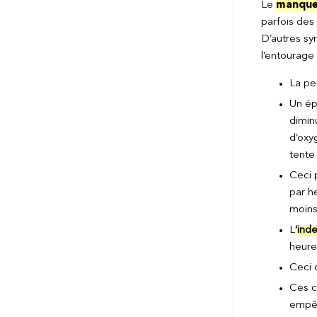
Le
manque 
parfois des
D’autres sy
l’entourage
La pe
Un ép
dimin
d’oxy
tente 
Ceci 
par h
moins
L
‘ind
heure
Ceci 
Ces c
empêc