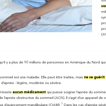
so
so
mêm
sy
pr
pr
(AV
u’il y a plus de 90 millions de personnes en Amérique du Nord qui 
sommeil est une maladie. Elle peut être traitée, mais
ne se guérit
 d’apnée : légère, modérée ou sévère.
 n’existe
aucun médicament
qui puisse soigner l’apnée du sommeil
de l’apnée obstructive du sommeil (AOS). Il s’agit d’un appareil de 
1
se d’avancement mandibulaire (OAM) .
Dans les cas d’apnée sévèr