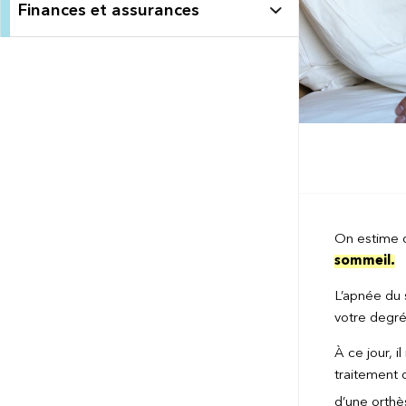
Finances et assurances
On estime q
sommeil
.
L’apnée du 
votre degré
À ce jour, il
traitement 
d’une orthè