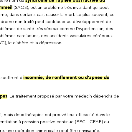
us le nom du
syndrome de l’apnée obstructive du
mmeil
(SAOS), est un problème très invalidant qui peut
e, dans certains cas, causer la mort. Le plus souvent, ce
ndrome non traité peut contribuer au développement de
oblèmes de santé très sérieux comme l’hypertension, des
oblèmes cardiaques, des accidents vasculaires cérébraux
C), le diabète et la dépression.
souffrent d’
insomnie, de ronflement ou d’apnée du
 pas
. Le traitement proposé par votre médecin dépendra de
, mais deux thérapies ont prouvé leur efficacité dans le
ventilation à pression positive continue (PPC – CPAP) ou
e, une opération chirurgicale peut être envisagée.