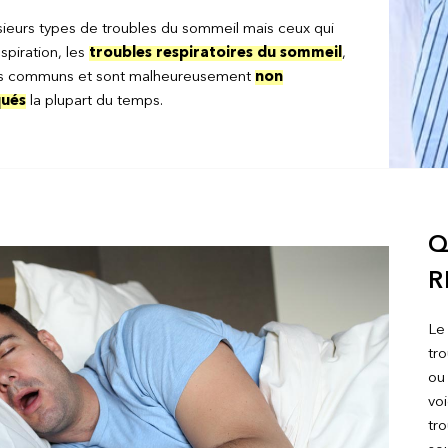
lusieurs types de troubles du sommeil mais ceux qui
spiration, les
troubles respiratoires du sommeil
,
lus communs et sont malheureusement
non
qués
la plupart du temps.
Q
R
L
tr
ou 
voi
tr