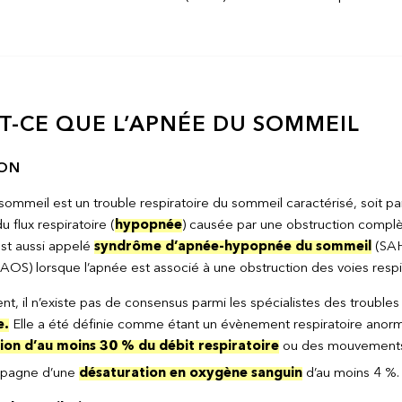
T-CE QUE L’APNÉE DU SOMMEIL
ION
sommeil est un trouble respiratoire du sommeil caractérisé, soit p
u flux respiratoire (
hypopnée
) causée par une obstruction complèt
st aussi appelé
syndrôme d’apnée-hypopnée du sommeil
(SAH
AOS) lorsque l’apnée est associé à une obstruction des voies respi
t, il n’existe pas de consensus parmi les spécialistes des trouble
e.
Elle a été définie comme étant un évènement respiratoire anor
ion d’au moins 30 % du débit respiratoire
ou des mouvements t
mpagne d’une
désaturation en oxygène sanguin
d’au moins 4 %