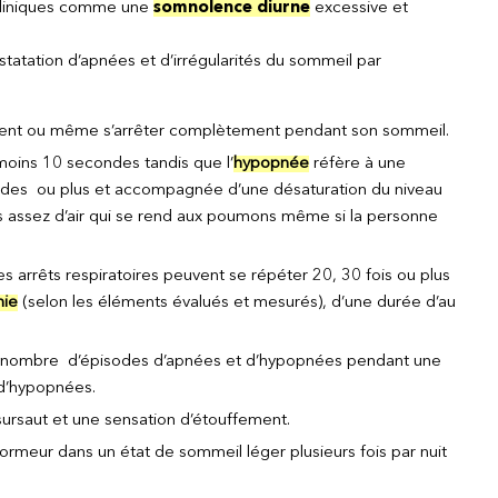
 cliniques comme une
somnolence diurne
excessive et
atation d’apnées et d’irrégularités du sommeil par
vement ou même s’arrêter complètement pendant son sommeil.
u moins 10 secondes tandis que l’
hypopnée
réfère à une
ndes ou plus et accompagnée d’une désaturation du niveau
pas assez d’air qui se rend aux poumons même si la personne
arrêts respiratoires peuvent se répéter 20, 30 fois ou plus
hie
(selon les éléments évalués et mesurés), d’une durée d’au
r au nombre d’épisodes d’apnées et d’hypopnées pendant une
d’hypopnées.
sursaut et une sensation d’étouffement.
ormeur dans un état de sommeil léger plusieurs fois par nuit