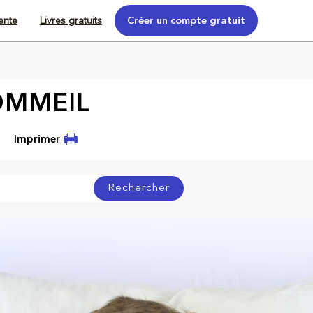
tente
Livres gratuits
Créer un compte gratuit
OMMEIL
Imprimer
Rechercher