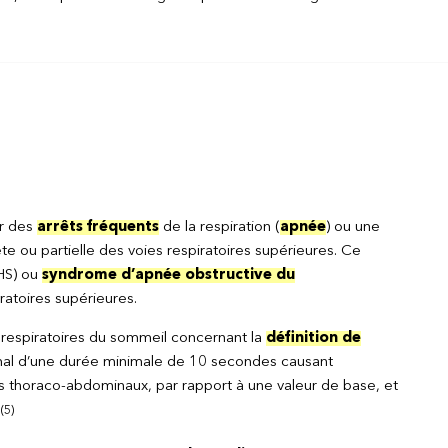
ar des
arrêts fréquents
de la respiration (
apnée
) ou une
e ou partielle des voies respiratoires supérieures. Ce
S) ou
syndrome d’apnée obstructive du
ratoires supérieures.
s respiratoires du sommeil concernant la
définition de
mal d’une durée minimale de 10 secondes causant
horaco-abdominaux, par rapport à une valeur de base, et
(5)
.