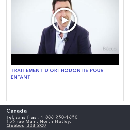
TRAITEMENT D’ORTHODONTIE POUR
ENFANT
Canada
Tél. sans frais :
1 888 250-1850
135 rue Main, North Hatley,
Québec, J0B 2C0