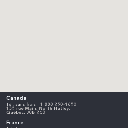
Canada
Tél. sans frais :
1 888 250-1850
135 rue Main, North Hatley,
Québec, J0B 2C0
France