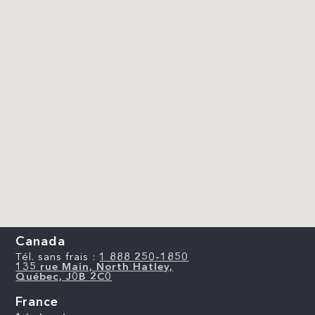
Canada
Tél. sans frais :
1 888 250-1850
135 rue Main, North Hatley,
Québec, J0B 2C0
France