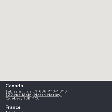
Canada
Tél. sans frais :
1 888 250-1850
135 rue Main, North Hatley,
Québec, J0B 2C0
France