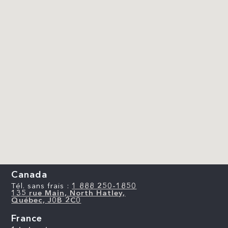
Canada
Tél. sans frais :
1 888 250-1850
135 rue Main, North Hatley,
Québec, J0B 2C0
France