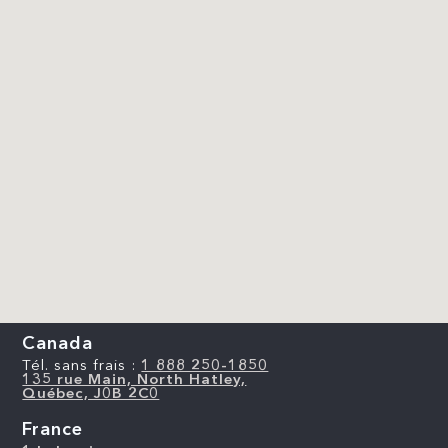
Canada
Tél. sans frais :
1 888 250-1850
135 rue Main, North Hatley,
Québec, J0B 2C0
France