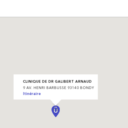
CLINIQUE DE DR GALIBERT ARNAUD
9 AV. HENRI BARBUSSE 93140 BONDY
Itinéraire