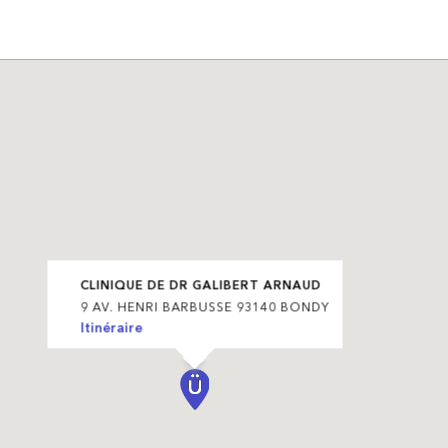
CLINIQUE DE DR GALIBERT ARNAUD
9 AV. HENRI BARBUSSE 93140 BONDY
Itinéraire