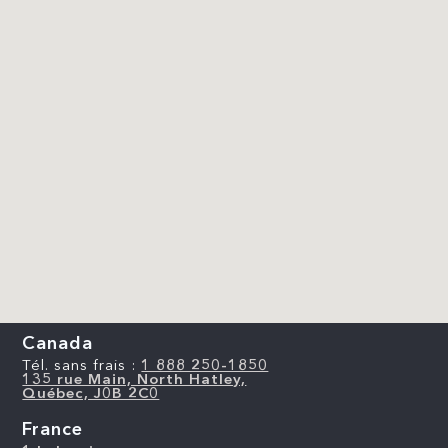
Canada
Tél. sans frais :
1 888 250-1850
135 rue Main, North Hatley,
Québec, J0B 2C0
France