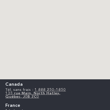
Canada
Tél. sans frais :
1 888 250-1850
135 rue Main, North Hatley,
Québec, J0B 2C0
France