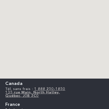
Canada
Tél. sans frais :
1 888 250-1850
135 rue Main, North Hatley,
Québec, J0B 2C0
France