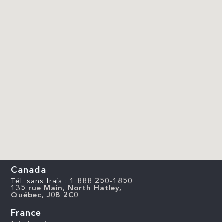
Canada
Tél. sans frais :
1 888 250-1850
135 rue Main, North Hatley,
Québec, J0B 2C0
France