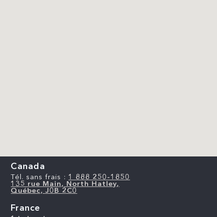
Canada
Tél. sans frais :
1 888 250-1850
135 rue Main, North Hatley,
Québec, J0B 2C0
France