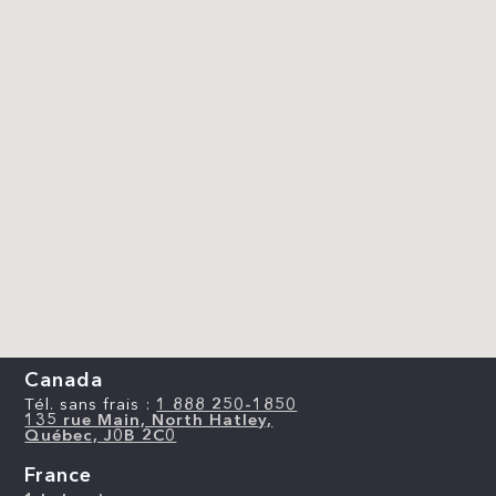
Canada
Tél. sans frais :
1 888 250-1850
135 rue Main, North Hatley,
Québec, J0B 2C0
France