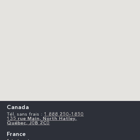
Canada
Tél. sans frais :
1 888 250-1850
135 rue Main, North Hatley,
Québec, J0B 2C0
France