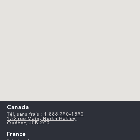
Canada
Tél. sans frais :
1 888 250-1850
135 rue Main, North Hatley,
Québec, J0B 2C0
France