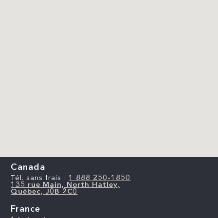
Canada
Tél. sans frais :
1 888 250-1850
135 rue Main, North Hatley,
Québec, J0B 2C0
France