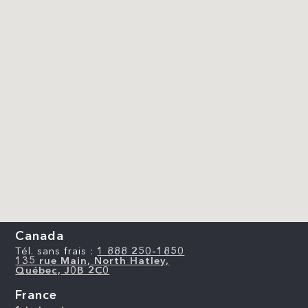
Canada
Tél. sans frais :
1 888 250-1850
135 rue Main, North Hatley,
Québec, J0B 2C0
France