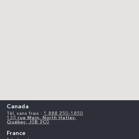
Canada
Tél. sans frais :
1 888 250-1850
135 rue Main, North Hatley,
Québec, J0B 2C0
France