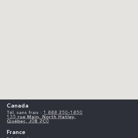
Canada
Tél. sans frais :
1 888 250-1850
135 rue Main, North Hatley,
Québec, J0B 2C0
France