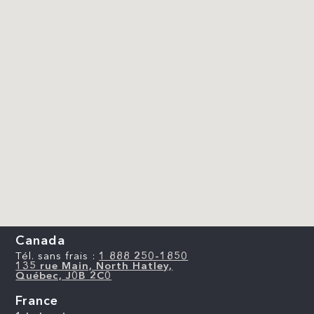
Canada
Tél. sans frais :
1 888 250-1850
135 rue Main, North Hatley,
Québec, J0B 2C0
France