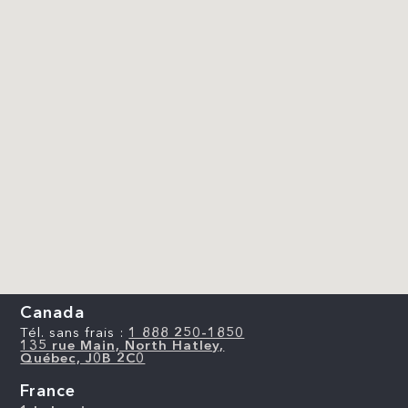
Canada
Tél. sans frais :
1 888 250-1850
135 rue Main, North Hatley,
Québec, J0B 2C0
France