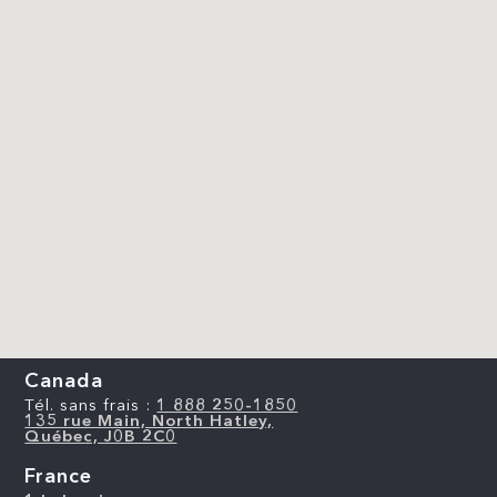
Canada
Tél. sans frais :
1 888 250-1850
135 rue Main, North Hatley,
Québec, J0B 2C0
France