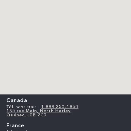
Canada
Tél. sans frais :
1 888 250-1850
135 rue Main, North Hatley,
Québec, J0B 2C0
France