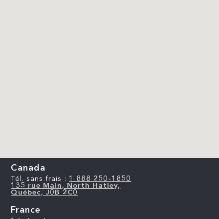
Canada
Tél. sans frais :
1 888 250-1850
135 rue Main, North Hatley,
Québec, J0B 2C0
France