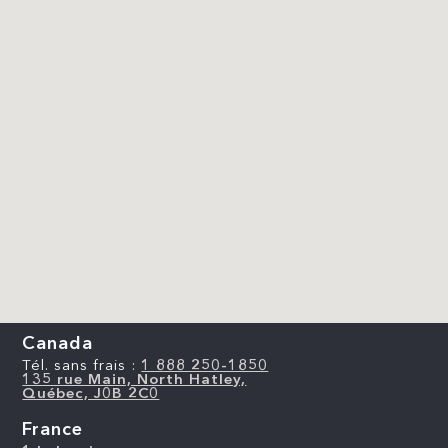
Canada
Tél. sans frais :
1 888 250-1850
135 rue Main, North Hatley,
Québec, J0B 2C0
France